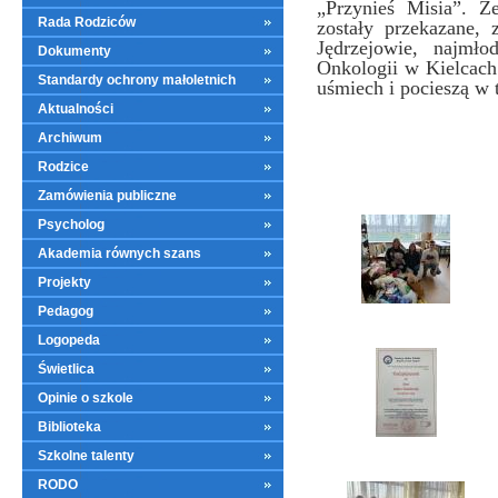
„Przynieś Misia”. Z
Rada Rodziców
zostały przekazane,
Jędrzejowie, najmł
Dokumenty
Onkologii w Kielcach
Standardy ochrony małoletnich
uśmiech i pocieszą w 
Aktualności
Archiwum
Rodzice
Zamówienia publiczne
Psycholog
Akademia równych szans
Projekty
Pedagog
Logopeda
Świetlica
Opinie o szkole
Biblioteka
Szkolne talenty
RODO