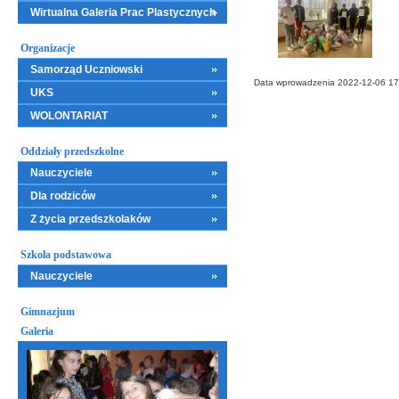
Wirtualna Galeria Prac Plastycznych
Organizacje
Samorząd Uczniowski
Data wprowadzenia 2022-12-06 17:
UKS
WOLONTARIAT
Oddziały przedszkolne
Nauczyciele
Dla rodziców
Z życia przedszkolaków
Szkoła podstawowa
Nauczyciele
Gimnazjum
Galeria