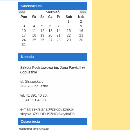
Kalendarium
Sierpień
Pon
Wt
Śr
Cz
Pt
Sob
Ndz
1
2
3
4
5
6
7
8
9
10
11
12
13
14
15
16
17
18
19
20
21
22
23
24
25
26
27
28
29
30
31
Kontakt
Szkoła Podstawowa im. Jana Pawła II
w
Łopusznie
ul. Strażacka 5
26-070 Łopuszno
tel. 41 391 40 20,
41 391 43 27
e-mail: sekretariat@zslopuszno.pl
skrytka: /ZSLOPUSZNO/SkrytkaES
Osiągnięcia
Najlepsi uczniowie