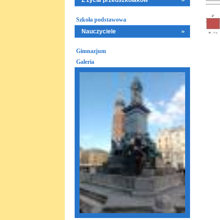
Z życia przedszkolaków
Szkoła podstawowa
Nauczyciele
Gimnazjum
Galeria