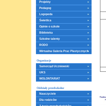
Projekty
Pedagog
Logopeda
Świetlica
Opinie o szkole
Biblioteka
Szkolne talenty
RODO
Wirtualna Galeria Prac Plastycznych
Organizacje
Samorząd Uczniowski
UKS
WOLONTARIAT
Oddziały przedszkolne
Nauczyciele
Dla rodziców