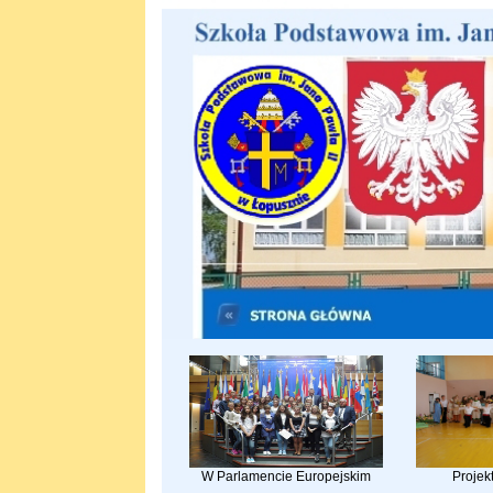
W Parlamencie Europejskim
Projek