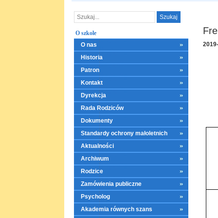
Fre
O szkole
2019
O nas
Historia
Patron
Kontakt
Dyrekcja
Rada Rodziców
Dokumenty
Standardy ochrony małoletnich
Aktualności
Archiwum
Rodzice
Zamówienia publiczne
Psycholog
Akademia równych szans