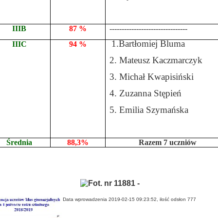
IIIB
87 %
--------------------------------
1.Bartłomiej Bluma
IIIC
94 %
2. Mateusz Kaczmarczyk
3. Michał Kwapisiński
4. Zuzanna Stępień
5. Emilia Szymańska
Średnia
88,3%
Razem 7 uczniów
Data wprowadzenia 2019-02-15 09:23:52, ilość odsłon 777