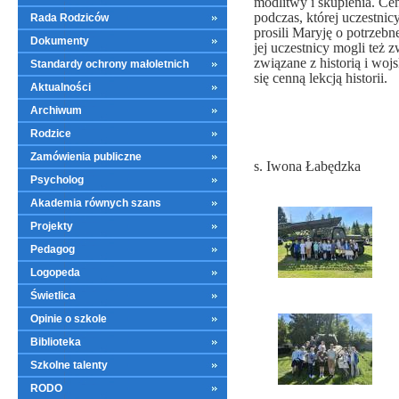
modlitwy i skupienia. Cen
podczas, której uczestnic
Rada Rodziców
prosili Maryję o potrzebn
Dokumenty
jej uczestnicy mogli też
związane z historią i wo
Standardy ochrony małoletnich
się cenną lekcją historii.
Aktualności
Archiwum
Rodzice
Zamówienia publiczne
s. Iwona Łabędzka
Psycholog
Akademia równych szans
Projekty
Pedagog
Logopeda
Świetlica
Opinie o szkole
Biblioteka
Szkolne talenty
RODO