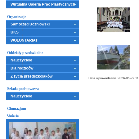
Wirtualna Galeria Prac Plastycznych
Organizacje
Samorząd Uczniowski
UKS
WOLONTARIAT
Oddziały przedszkolne
Nauczyciele
Dla rodziców
Z życia przedszkolaków
Data wprowadzenia 2026-05-29 11:
Szkoła podstawowa
Nauczyciele
Gimnazjum
Galeria