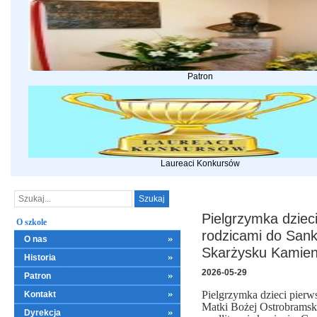
Patron
Laureaci Konkursów
Pielgrzymka dziec
O szkole
rodzicami do Sank
O nas
Skarżysku Kamien
Historia
2026-05-29
Patron
Pielgrzymka dzieci pier
Kontakt
Matki Bożej Ostrobrams
Dyrekcja