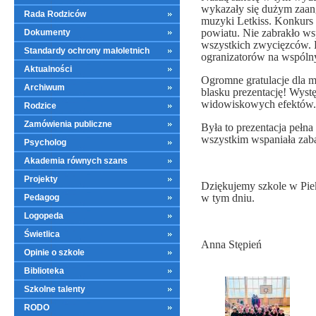
wykazały się dużym zaang
Rada Rodziców
muzyki Letkiss. Konkurs 
powiatu. Nie zabrakło ws
Dokumenty
wszystkich zwycięzców. P
Standardy ochrony małoletnich
ogranizatorów na wspóln
Aktualności
Ogromne gratulacje dla m
Archiwum
blasku prezentację! Wyst
widowiskowych efektów.
Rodzice
Zamówienia publiczne
Była to prezentacja pełna
wszystkim wspaniała zaba
Psycholog
Akademia równych szans
Projekty
Dziękujemy szkole w Piek
w tym dniu.
Pedagog
Logopeda
Świetlica
Anna Stępień
Opinie o szkole
Biblioteka
Szkolne talenty
RODO