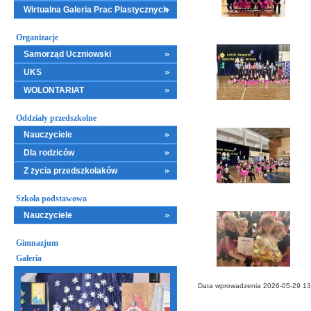
Wirtualna Galeria Prac Plastycznych
Organizacje
Samorząd Uczniowski
UKS
WOLONTARIAT
Oddziały przedszkolne
Nauczyciele
Dla rodziców
Z życia przedszkolaków
Szkoła podstawowa
Nauczyciele
Gimnazjum
Galeria
Data wprowadzenia 2026-05-29 13: