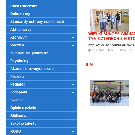
Rada Rodziców
Dokumenty
Standardy ochrony małoletnich
Aktualności
WIELKI SUKCES GIMNA
Archiwum
TYM CZTERECH Z HISTO
http://www.echodnia.eu/swie
Rodzice
gimnazjum-w-lopusznie-ma-az
Zamówienia publiczne
Psycholog
IPN
Akademia równych szans
Projekty
Pedagog
Logopeda
Świetlica
Opinie o szkole
Biblioteka
Szkolne talenty
RODO