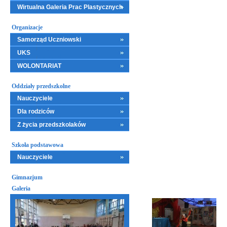
Wirtualna Galeria Prac Plastycznych
Organizacje
Samorząd Uczniowski
UKS
WOLONTARIAT
Oddziały przedszkolne
Nauczyciele
Dla rodziców
Z życia przedszkolaków
Szkoła podstawowa
Nauczyciele
Gimnazjum
Galeria