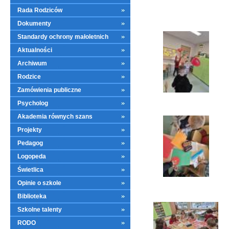
Rada Rodziców
Dokumenty
Standardy ochrony małoletnich
Aktualności
Archiwum
Rodzice
Zamówienia publiczne
Psycholog
Akademia równych szans
Projekty
Pedagog
Logopeda
Świetlica
Opinie o szkole
Biblioteka
Szkolne talenty
RODO