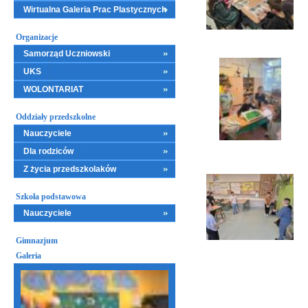
Wirtualna Galeria Prac Plastycznych
Organizacje
Samorząd Uczniowski
UKS
WOLONTARIAT
Oddziały przedszkolne
Nauczyciele
Dla rodziców
Z życia przedszkolaków
Szkoła podstawowa
Nauczyciele
Gimnazjum
Galeria