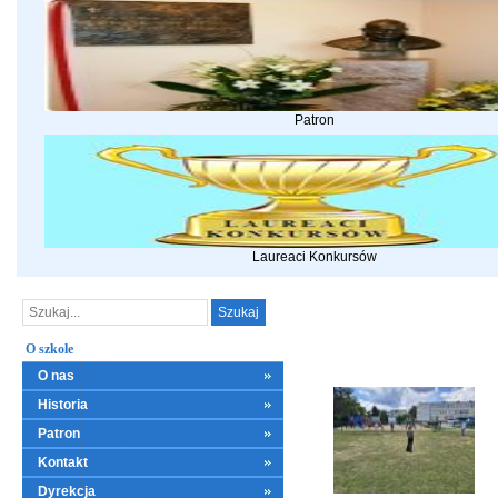
Patron
Laureaci Konkursów
O szkole
O nas
Historia
Patron
Kontakt
Dyrekcja