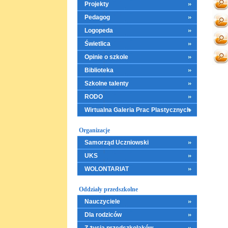
Projekty
Pedagog
Logopeda
Świetlica
Opinie o szkole
Biblioteka
Szkolne talenty
RODO
Wirtualna Galeria Prac Plastycznych
Organizacje
Samorząd Uczniowski
UKS
WOLONTARIAT
Oddziały przedszkolne
Nauczyciele
Dla rodziców