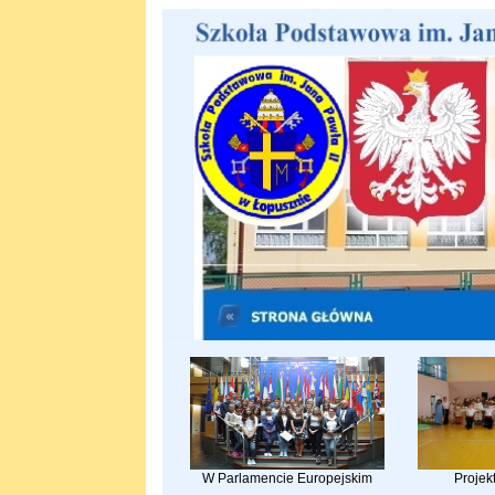
W Parlamencie Europejskim
Projek