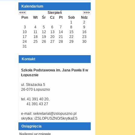
Kalendarium
Sierpień
Pon
Wt
Śr
Cz
Pt
Sob
Ndz
1
2
3
4
5
6
7
8
9
10
11
12
13
14
15
16
17
18
19
20
21
22
23
24
25
26
27
28
29
30
31
Kontakt
Szkoła Podstawowa im. Jana Pawła II
w
Łopusznie
ul. Strażacka 5
26-070 Łopuszno
tel. 41 391 40 20,
41 391 43 27
e-mail: sekretariat@zslopuszno.pl
skrytka: /ZSLOPUSZNO/SkrytkaES
Osiągnięcia
Najlepsi uczniowie