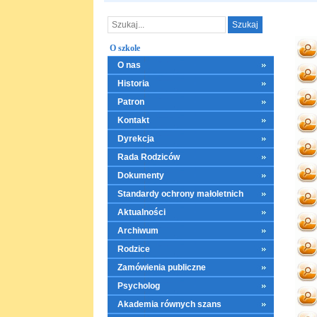
O szkole
O nas
Historia
Patron
Kontakt
Dyrekcja
Rada Rodziców
Dokumenty
Standardy ochrony małoletnich
Aktualności
Archiwum
Rodzice
Zamówienia publiczne
Psycholog
Akademia równych szans