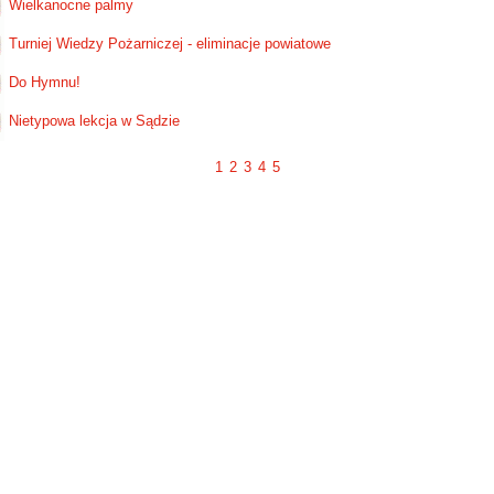
Wielkanocne palmy
Turniej Wiedzy Pożarniczej - eliminacje powiatowe
Do Hymnu!
Nietypowa lekcja w Sądzie
1
2
3
4
5