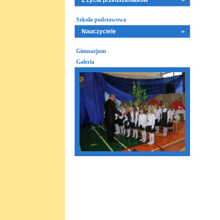
Z życia przedszkolaków
Szkoła podstawowa
Nauczyciele
Gimnazjum
Galeria