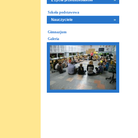
Z życia przedszkolaków
Szkoła podstawowa
Nauczyciele
Gimnazjum
Galeria