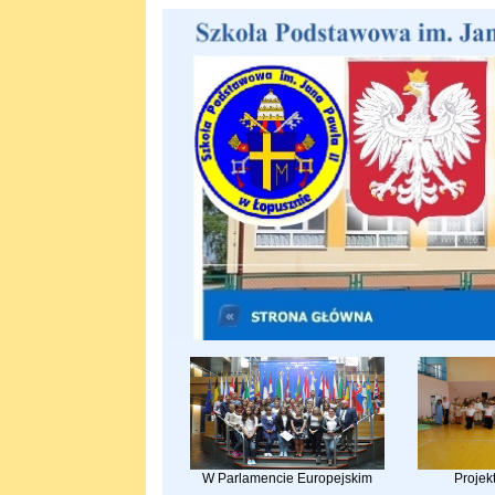
W Parlamencie Europejskim
Projek