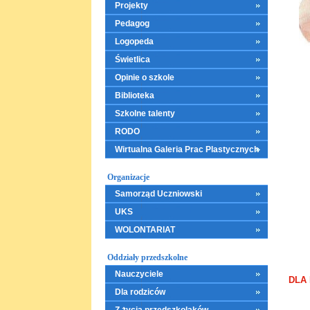
Projekty
Pedagog
Logopeda
Świetlica
Opinie o szkole
Biblioteka
Szkolne talenty
RODO
Wirtualna Galeria Prac Plastycznych
Organizacje
Samorząd Uczniowski
UKS
WOLONTARIAT
Oddziały przedszkolne
Nauczyciele
DLA
Dla rodziców