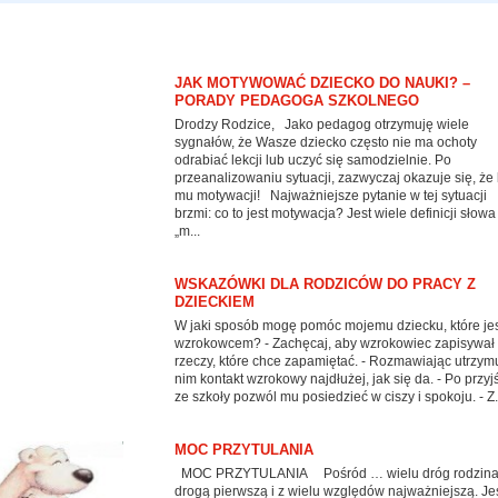
JAK MOTYWOWAĆ DZIECKO DO NAUKI? –
PORADY PEDAGOGA SZKOLNEGO
Drodzy Rodzice, Jako pedagog otrzymuję wiele
sygnałów, że Wasze dziecko często nie ma ochoty
odrabiać lekcji lub uczyć się samodzielnie. Po
przeanalizowaniu sytuacji, zazwyczaj okazuje się, że
mu motywacji! Najważniejsze pytanie w tej sytuacji
brzmi: co to jest motywacja? Jest wiele definicji słowa
„m...
WSKAZÓWKI DLA RODZICÓW DO PRACY Z
DZIECKIEM
W jaki sposób mogę pomóc mojemu dziecku, które je
wzrokowcem? - Zachęcaj, aby wzrokowiec zapisywał
rzeczy, które chce zapamiętać. - Rozmawiając utrzymu
nim kontakt wzrokowy najdłużej, jak się da. - Po przyj
ze szkoły pozwól mu posiedzieć w ciszy i spokoju. - Z.
MOC PRZYTULANIA
MOC PRZYTULANIA Pośród … wielu dróg rodzina 
drogą pierwszą i z wielu względów najważniejszą. Je