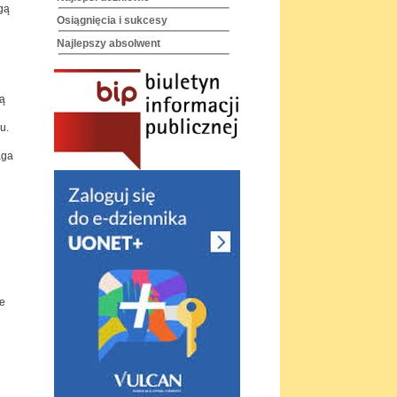
gą
Osiągnięcia i sukcesy
Najlepszy absolwent
ą
u.
aga
że