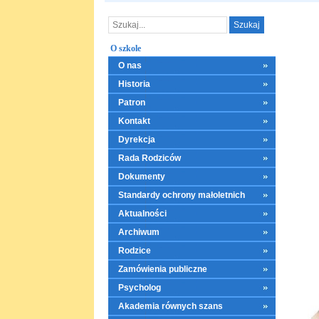
O szkole
O nas
Historia
Patron
Kontakt
Dyrekcja
Rada Rodziców
Dokumenty
Standardy ochrony małoletnich
Aktualności
Archiwum
Rodzice
Zamówienia publiczne
Psycholog
Akademia równych szans