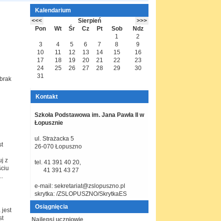
Kalendarium
Sierpień
Pon
Wt
Śr
Cz
Pt
Sob
Ndz
1
2
3
4
5
6
7
8
9
10
11
12
13
14
15
16
17
18
19
20
21
22
23
24
25
26
27
28
29
30
31
 brak
Kontakt
Szkoła Podstawowa im. Jana Pawła II
w
Łopusznie
ul. Strażacka 5
st
26-070 Łopuszno
j z
tel. 41 391 40 20,
ściu
41 391 43 27
..
e-mail: sekretariat@zslopuszno.pl
skrytka: /ZSLOPUSZNO/SkrytkaES
Osiągnięcia
jest
st
Najlepsi uczniowie