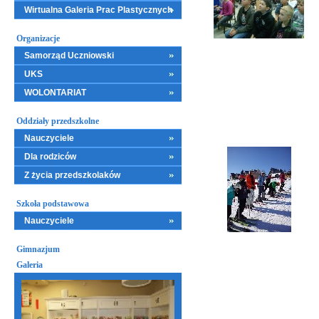
Wirtualna Galeria Prac Plastycznych
Organizacje
Samorząd Uczniowski
UKS
WOLONTARIAT
Oddziały przedszkolne
Nauczyciele
Dla rodziców
Z życia przedszkolaków
Szkoła podstawowa
Nauczyciele
Gimnazjum
Galeria