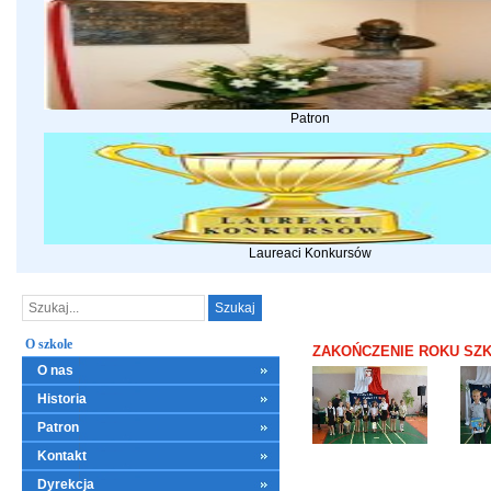
Patron
Laureaci Konkursów
O szkole
ZAKOŃCZENIE ROKU SZK
O nas
Historia
Patron
Kontakt
Dyrekcja