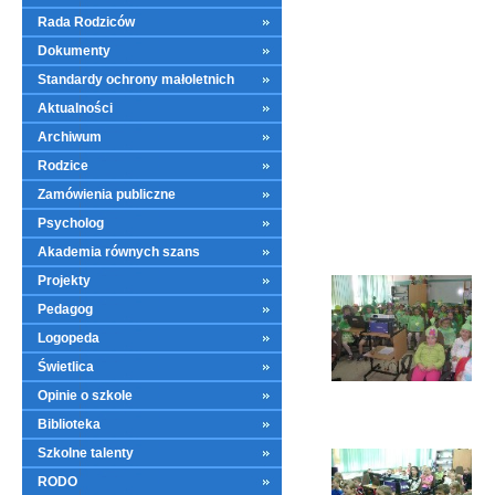
Rada Rodziców
Dokumenty
Standardy ochrony małoletnich
Aktualności
Archiwum
Rodzice
Zamówienia publiczne
Psycholog
Akademia równych szans
Projekty
Pedagog
Logopeda
Świetlica
Opinie o szkole
Biblioteka
Szkolne talenty
RODO