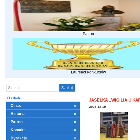
Patron
Laureaci Konkursów
O szkole
JASEŁKA „WIGILIA U KA
O nas
2025-12-19
Historia
Patron
Kontakt
Dyrekcja