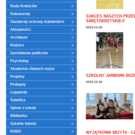
Rada Rodziców
Dokumenty
SUKCES NASZYCH PRZE
ŚWIĘTOKRZYSKIEJ!
Standardy ochrony małoletnich
2025-12-18
Aktualności
Archiwum
Rodzice
Zamówienia publiczne
Psycholog
Akademia równych szans
SZKOLNY JARMARK BO
Projekty
2025-12-18
Pedagog
Logopeda
Świetlica
Opinie o szkole
Biblioteka
Szkolne talenty
RODO
WYJĄTKOWA WIZYTA - 