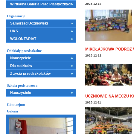
Wirtualna Galeria Prac Plastycznych
2025-12-18
Organizacje
Samorząd Uczniowski
UKS
WOLONTARIAT
MIKOŁAJKOWA PODRÓŻ 
Oddziały przedszkolne
2025-12-12
Nauczyciele
Dla rodziców
Z życia przedszkolaków
Szkoła podstawowa
Nauczyciele
UCZNIOWIE NA MECZU K
2025-12-11
Gimnazjum
Galeria